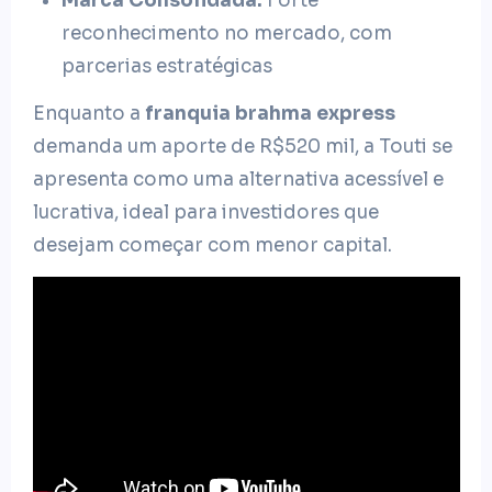
Marca Consolidada:
Forte
reconhecimento no mercado, com
parcerias estratégicas
Enquanto a
franquia brahma express
demanda um aporte de R$520 mil, a Touti se
apresenta como uma alternativa acessível e
lucrativa, ideal para investidores que
desejam começar com menor capital.