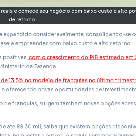
l reais e comece seu negócio com baixo custo e alto po
de retorno.
eseja empreender com baixo custo e alto retorno.
 positivas,
com o crescimento do PIB estimado em 
inistério da Fazenda.
de 13,5% no modelo de franquias no último trimest
 e oferecendo novas oportunidades de investimento
 de franquias, surgem também novas opções acessí
de até R$ 30 mil, saiba que existem opções disponív
eleza, bem-estar e outros. A seguir, veremos algumas