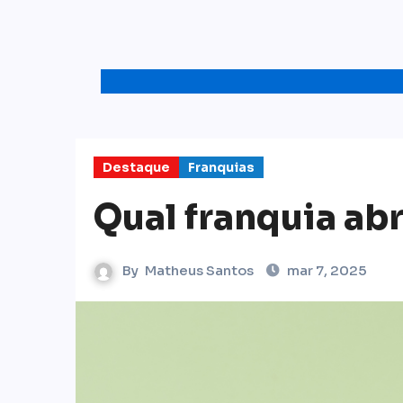
Destaque
Franquias
Qual franquia abr
By
Matheus Santos
mar 7, 2025