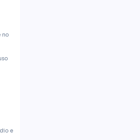
e no
uso
dio e