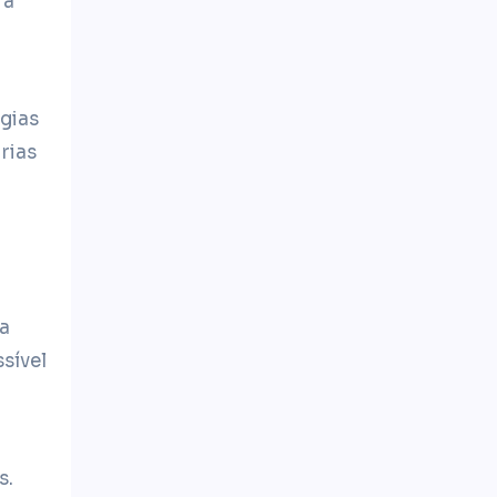
 a
gias
rias
 a
sível
s.