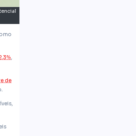
tencial
2,3%
,
re de
.
veis,
eis