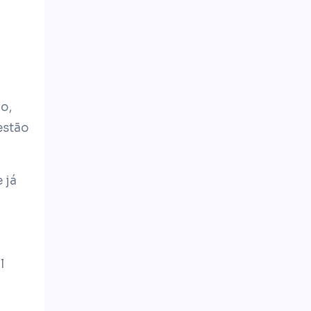
o,
estão
 já
l