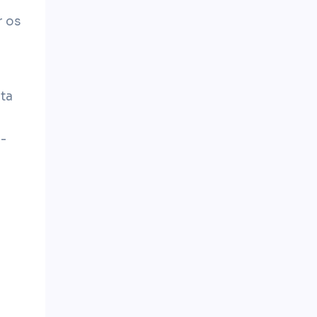
r os
lta
-